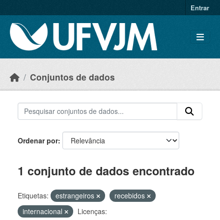
Skip to main content
Entrar
Conjuntos de dados
Ordenar por
1 conjunto de dados encontrado
Etiquetas:
estrangeiros
recebidos
internacional
Licenças: