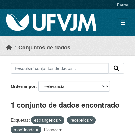
Skip to main content
Entrar
Conjuntos de dados
Ordenar por
1 conjunto de dados encontrado
Etiquetas:
estrangeiros
recebidos
mobilidade
Licenças: