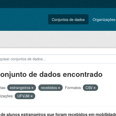
Conjuntos de dados
Organizações
conjunto de dados encontrado
tas:
estrangeiros
recebidos
Formatos:
CSV
izações:
UFVJM
 de alunos estrangeiros que foram recebidos em mobilidade