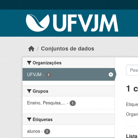
Skip to main content
Conjuntos de dados
Organizações
UFVJM
-
1
1 
Grupos
Ensino, Pesquisa,...
-
1
Etique
Organ
Etiquetas
alunos
-
1
Lista