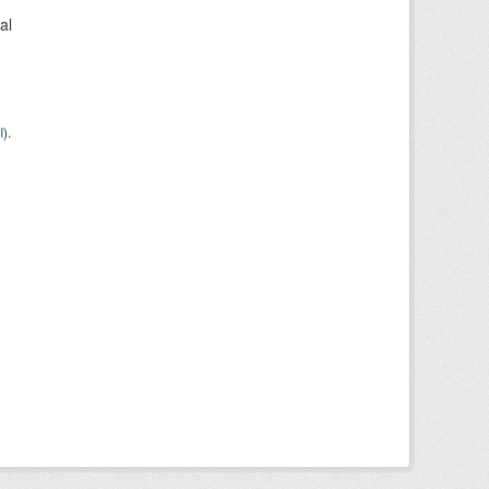
al
I
).