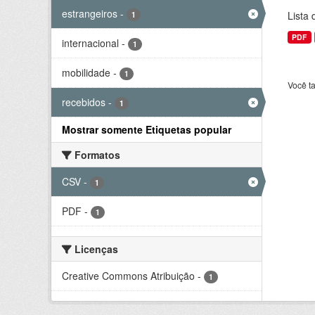
estrangeiros
-
Lista
1
PDF
internacional
-
1
mobilidade
-
1
Você t
recebidos
-
1
Mostrar somente Etiquetas popular
Formatos
CSV
-
1
PDF
-
1
Licenças
Creative Commons Atribuição
-
1