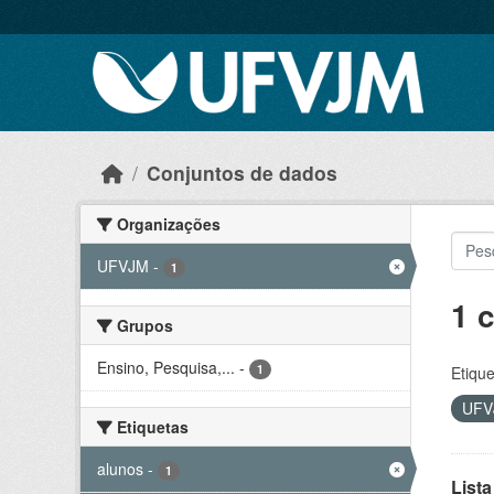
Skip to main content
Conjuntos de dados
Organizações
UFVJM
-
1
1 
Grupos
Ensino, Pesquisa,...
-
1
Etique
UF
Etiquetas
alunos
-
1
Lista