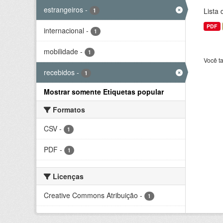
estrangeiros
-
Lista
1
PDF
internacional
-
1
mobilidade
-
1
Você t
recebidos
-
1
Mostrar somente Etiquetas popular
Formatos
CSV
-
1
PDF
-
1
Licenças
Creative Commons Atribuição
-
1