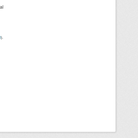
al
I
).