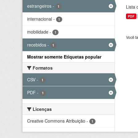
estrangeiros
-
Lista
1
PDF
internacional
-
1
mobilidade
-
1
Você t
recebidos
-
1
Mostrar somente Etiquetas popular
Formatos
CSV
-
1
PDF
-
1
Licenças
Creative Commons Atribuição
-
1