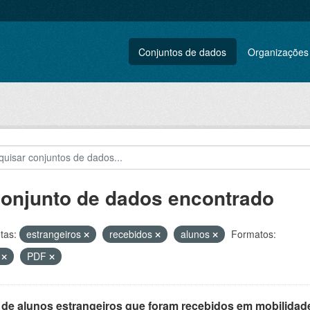
Conjuntos de dados
Organizações
conjunto de dados encontrado
tas:
estrangeiros
recebidos
alunos
Formatos:
V
PDF
 de alunos estrangeiros que foram recebidos em mobilidade