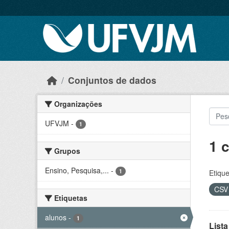
Skip to main content
Conjuntos de dados
Organizações
UFVJM
-
1
1 
Grupos
Ensino, Pesquisa,...
-
1
Etique
CS
Etiquetas
alunos
-
1
Lista