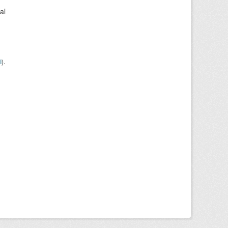
al
I
).