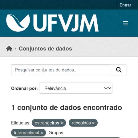
Skip to main content
Entrar
Conjuntos de dados
Ordenar por
1 conjunto de dados encontrado
Etiquetas:
estrangeiros
recebidos
internacional
Grupos: