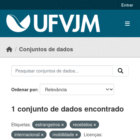
Skip to main content
Entrar
Conjuntos de dados
Ordenar por
1 conjunto de dados encontrado
Etiquetas:
estrangeiros
recebidos
internacional
mobilidade
Licenças: