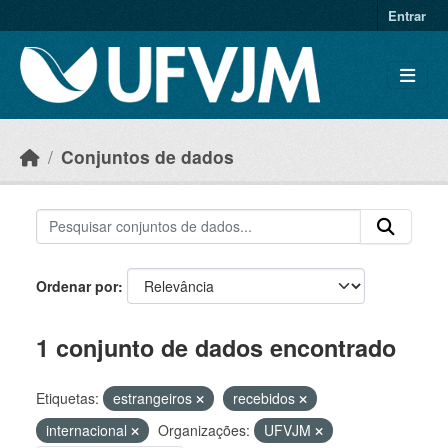
Skip to main content
Entrar
Conjuntos de dados
Ordenar por
1 conjunto de dados encontrado
Etiquetas:
estrangeiros
recebidos
internacional
Organizações:
UFVJM