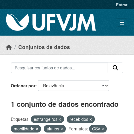
Skip to main content
Entrar
Conjuntos de dados
Ordenar por
1 conjunto de dados encontrado
Etiquetas:
estrangeiros
recebidos
mobilidade
alunos
Formatos:
CSV