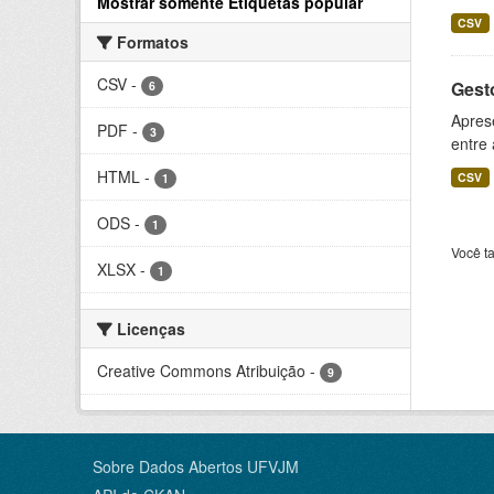
Mostrar somente Etiquetas popular
CSV
Formatos
CSV
-
Gesto
6
Aprese
PDF
-
3
entre
HTML
-
CSV
1
ODS
-
1
Você t
XLSX
-
1
Licenças
Creative Commons Atribuição
-
9
Sobre Dados Abertos UFVJM