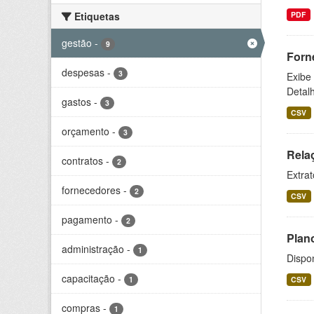
Etiquetas
PDF
gestão
-
9
Forn
despesas
-
3
Exibe
Detal
gastos
-
3
CSV
orçamento
-
3
Rela
contratos
-
2
Extrat
fornecedores
-
2
CSV
pagamento
-
2
Plan
administração
-
1
Dispo
capacitação
-
1
CSV
compras
-
1