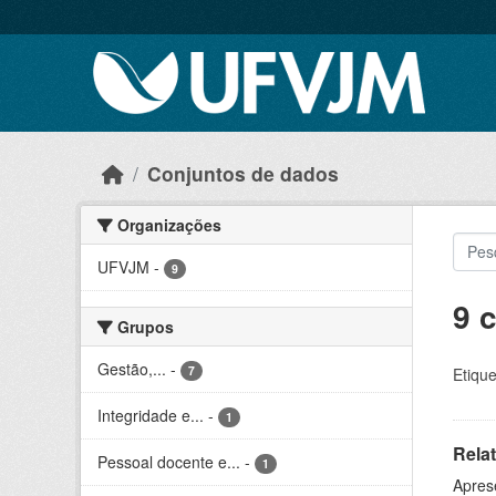
Skip to main content
Conjuntos de dados
Organizações
UFVJM
-
9
9 
Grupos
Gestão,...
-
7
Etique
Integridade e...
-
1
Relat
Pessoal docente e...
-
1
Aprese