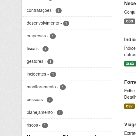
Nece
contratações
-
1
Conju
ODS
desenvolvimento
-
1
empresas
-
1
Índi
Índice
fiscais
-
1
outros
gestores
-
1
XLSX
incidentes
-
1
Forn
monitoramento
-
1
Exibe
Detal
pessoas
-
1
CSV
planejamento
-
1
Viag
riscos
-
1
Extrat