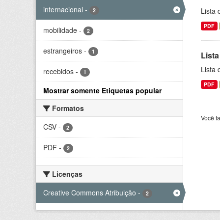
internacional
-
Lista
2
PDF
mobilidade
-
2
estrangeiros
-
1
Lista
Lista
recebidos
-
1
PDF
Mostrar somente Etiquetas popular
Formatos
Você t
CSV
-
2
PDF
-
2
Licenças
Creative Commons Atribuição
-
2