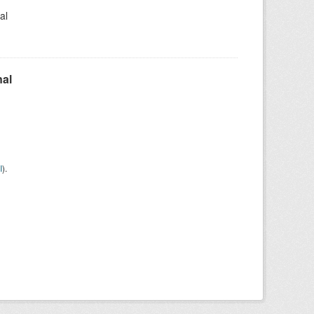
al
nal
I
).