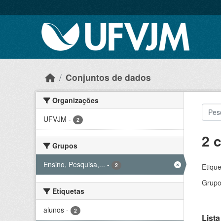
Skip to main content
Conjuntos de dados
Organizações
UFVJM
-
2
2 
Grupos
Ensino, Pesquisa,...
-
2
Etique
Grupo
Etiquetas
alunos
-
2
Lista