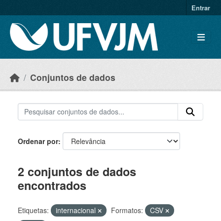
Skip to main content
Entrar
Conjuntos de dados
Ordenar por
2 conjuntos de dados
encontrados
Etiquetas:
internacional
Formatos:
CSV