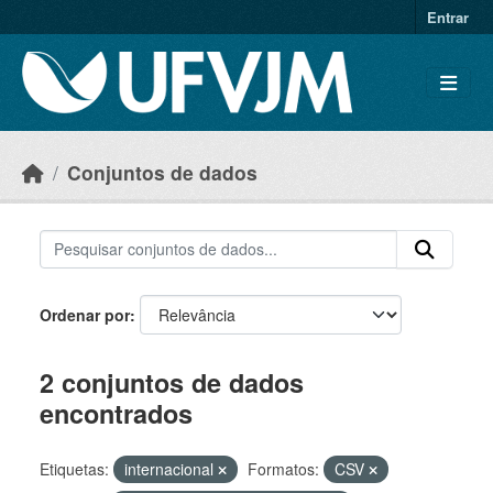
Skip to main content
Entrar
Conjuntos de dados
Ordenar por
2 conjuntos de dados
encontrados
Etiquetas:
internacional
Formatos:
CSV