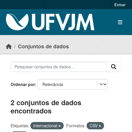
Skip to main content
Entrar
Conjuntos de dados
Ordenar por
2 conjuntos de dados
encontrados
Etiquetas:
internacional
Formatos:
CSV