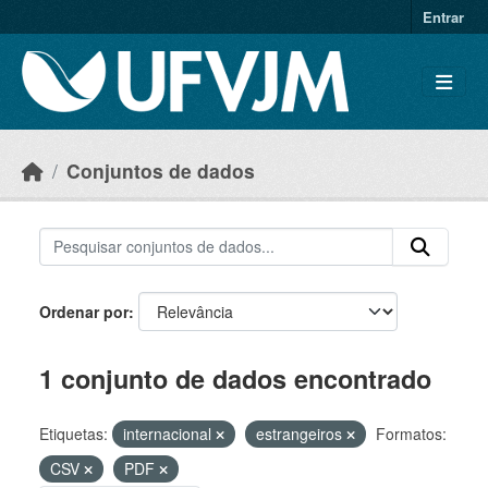
Skip to main content
Entrar
Conjuntos de dados
Ordenar por
1 conjunto de dados encontrado
Etiquetas:
internacional
estrangeiros
Formatos:
CSV
PDF