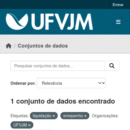
Skip to main content
Entrar
Conjuntos de dados
Ordenar por
1 conjunto de dados encontrado
Etiquetas:
liquidação
emepenho
Organizações:
UFVJM