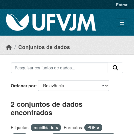
Skip to main content
Entrar
Conjuntos de dados
Ordenar por
2 conjuntos de dados
encontrados
Etiquetas:
mobilidade
Formatos:
PDF