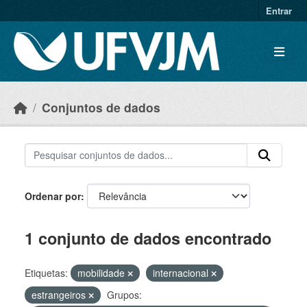
Skip to main content
Entrar
Conjuntos de dados
Ordenar por
1 conjunto de dados encontrado
Etiquetas:
mobilidade
internacional
estrangeiros
Grupos: