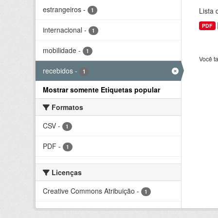
estrangeiros
-
Lista
1
PDF
internacional
-
1
mobilidade
-
1
Você t
recebidos
-
1
Mostrar somente Etiquetas popular
Formatos
CSV
-
1
PDF
-
1
Licenças
Creative Commons Atribuição
-
1