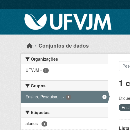
Skip to main content
Conjuntos de dados
Organizações
UFVJM
-
1
1 
Grupos
Ensino, Pesquisa,...
-
1
Etique
Ensi
Etiquetas
alunos
-
1
Lista