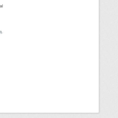
al
I
).