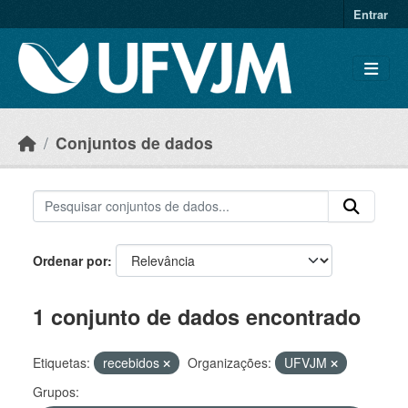
Skip to main content
Entrar
Conjuntos de dados
Ordenar por
1 conjunto de dados encontrado
Etiquetas:
recebidos
Organizações:
UFVJM
Grupos: