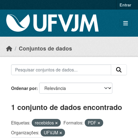
Skip to main content
Entrar
Conjuntos de dados
Ordenar por
1 conjunto de dados encontrado
Etiquetas:
recebidos
Formatos:
PDF
Organizações:
UFVJM