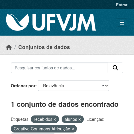
Skip to main content
Entrar
Conjuntos de dados
Ordenar por
1 conjunto de dados encontrado
Etiquetas:
recebidos
alunos
Licenças:
Creative Commons Atribuição