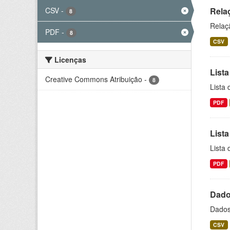
CSV
-
Rela
8
Relaç
PDF
-
8
CSV
Licenças
Lista
Creative Commons Atribuição
-
8
Lista
PDF
Lista
Lista
PDF
Dado
Dados
CSV