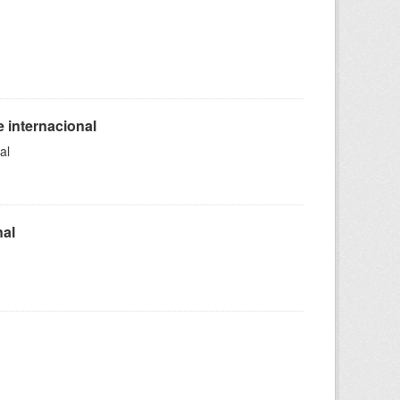
 internacional
al
nal