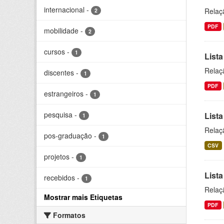
internacional
-
Relaç
2
PDF
mobilidade
-
2
cursos
-
1
Lista
Relaç
discentes
-
1
PDF
estrangeiros
-
1
pesquisa
-
Lista
1
Relaç
pos-graduação
-
1
CSV
projetos
-
1
Lista
recebidos
-
1
Relaç
Mostrar mais Etiquetas
PDF
Formatos