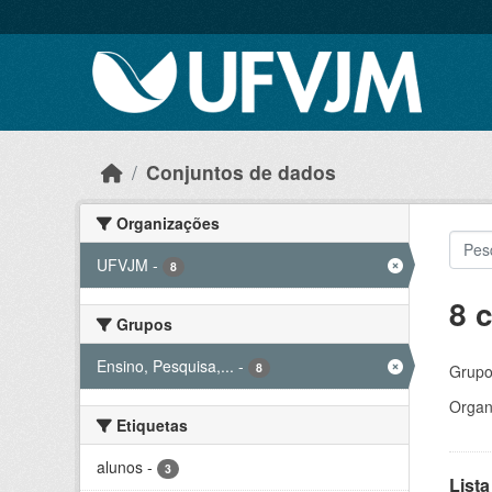
Skip to main content
Conjuntos de dados
Organizações
UFVJM
-
8
8 
Grupos
Ensino, Pesquisa,...
-
8
Grupo
Organ
Etiquetas
alunos
-
3
Lista