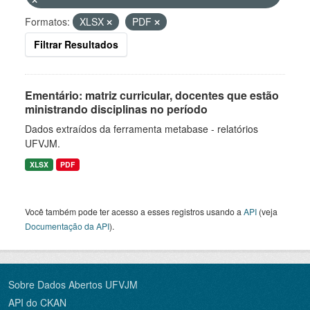
Formatos:
XLSX
PDF
Filtrar Resultados
Ementário: matriz curricular, docentes que estão
ministrando disciplinas no período
Dados extraídos da ferramenta metabase - relatórios
UFVJM.
XLSX
PDF
Você também pode ter acesso a esses registros usando a
API
(veja
Documentação da API
).
Sobre Dados Abertos UFVJM
API do CKAN