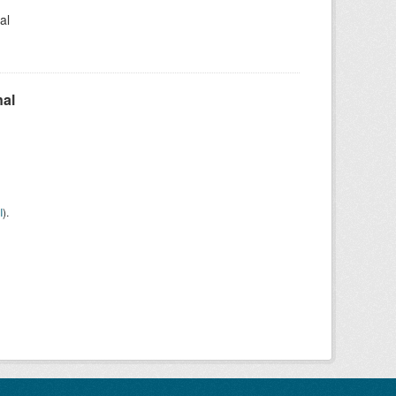
al
nal
I
).