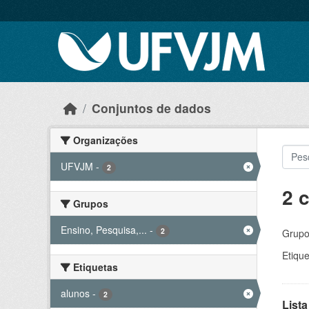
Skip to main content
Conjuntos de dados
Organizações
UFVJM
-
2
2 
Grupos
Ensino, Pesquisa,...
-
2
Grupo
Etique
Etiquetas
alunos
-
2
Lista