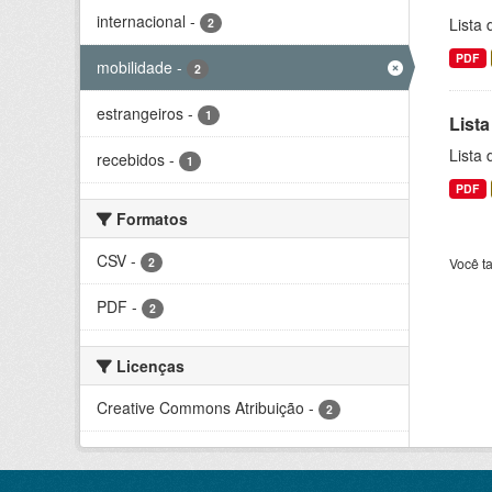
internacional
-
Lista
2
PDF
mobilidade
-
2
estrangeiros
-
1
Lista
Lista
recebidos
-
1
PDF
Formatos
CSV
-
2
Você t
PDF
-
2
Licenças
Creative Commons Atribuição
-
2