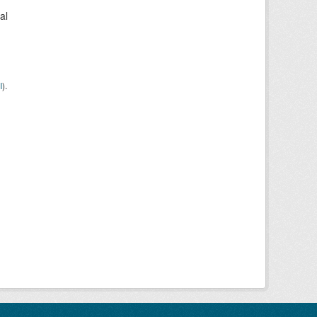
al
I
).