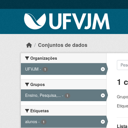
Skip to main content
Conjuntos de dados
Organizações
UFVJM
-
1
1 
Grupos
Ensino, Pesquisa,...
-
1
Grupo
Etique
Etiquetas
alunos
-
1
Lista