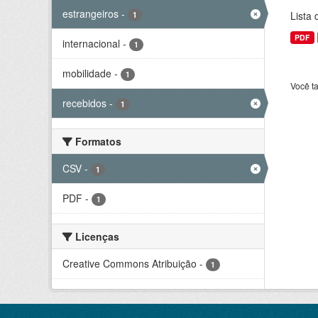
estrangeiros
-
Lista
1
PDF
internacional
-
1
mobilidade
-
1
Você t
recebidos
-
1
Formatos
CSV
-
1
PDF
-
1
Licenças
Creative Commons Atribuição
-
1