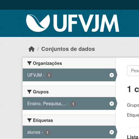
Skip to main content
Conjuntos de dados
Organizações
UFVJM
-
1
1 
Grupos
Ensino, Pesquisa,...
-
1
Grupo
Etique
Etiquetas
alunos
-
1
Lista