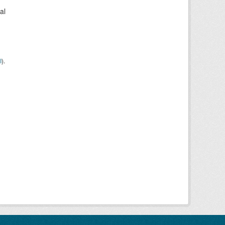
al
I
).