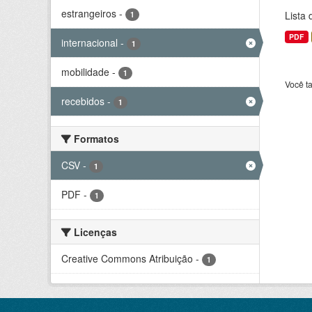
estrangeiros
-
Lista
1
PDF
internacional
-
1
mobilidade
-
1
Você t
recebidos
-
1
Formatos
CSV
-
1
PDF
-
1
Licenças
Creative Commons Atribuição
-
1