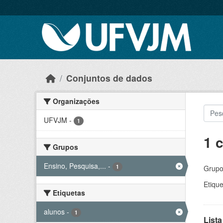
Skip to main content
Conjuntos de dados
Organizações
UFVJM
-
1
1 
Grupos
Ensino, Pesquisa,...
-
1
Grupo
Etique
Etiquetas
alunos
-
1
Lista