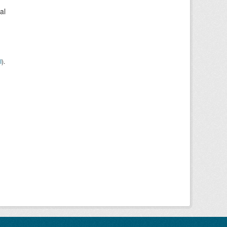
al
I
).