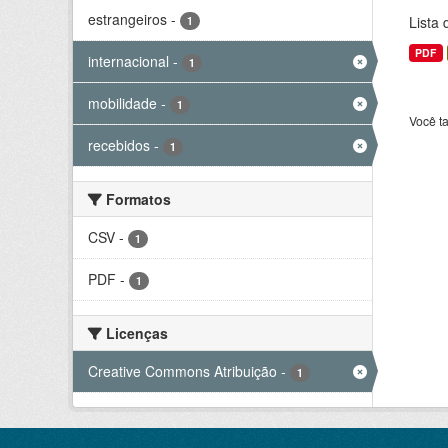
estrangeiros
-
Lista
1
PDF
internacional
-
1
mobilidade
-
1
Você t
recebidos
-
1
Formatos
CSV
-
1
PDF
-
1
Licenças
Creative Commons Atribuição
-
1