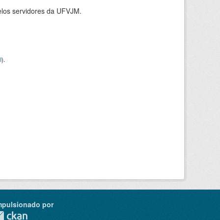
elos servidores da UFVJM.
I
).
mpulsionado por