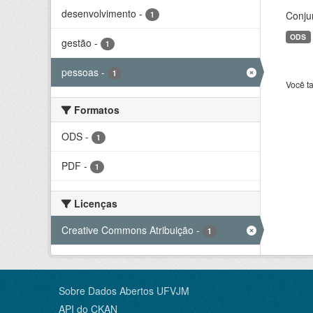
desenvolvimento
-
Conju
1
ODS
gestão
-
1
pessoas
-
1
Você t
Formatos
ODS
-
1
PDF
-
1
Licenças
Creative Commons Atribuição
-
1
Sobre Dados Abertos UFVJM
API do CKAN