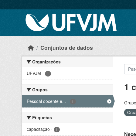
Skip to main content
Conjuntos de dados
Organizações
UFVJM
-
1
1 
Grupos
Pessoal docente e...
-
1
Grupo
Crea
Etiquetas
capacitação
-
1
Nece