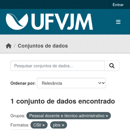
Skip to main content
Entrar
Conjuntos de dados
Ordenar por
1 conjunto de dados encontrado
Grupos:
Pessoal docente e técnico-administrativo
Formatos:
CSV
pbix