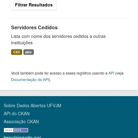
Filtrar Resultados
Servidores Cedidos
Lista com nome dos servidores cedidos a outras
instituições
CSV
pbix
Você também pode ter acesso a esses registros usando a
API
(veja
Documentação da API
).
Sobre Dados Abertos UFVJM
API do CKAN
Associação CKAN
Impulsionado por