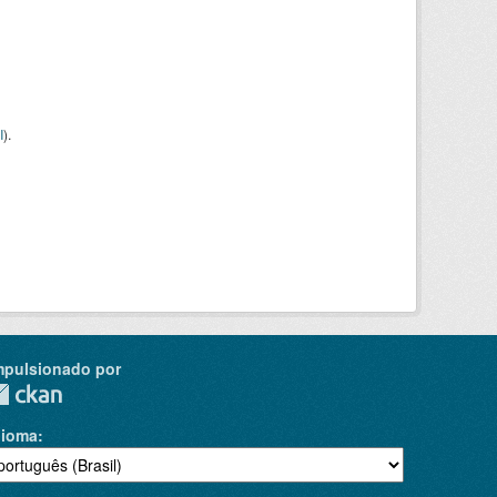
I
).
mpulsionado por
dioma