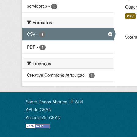
servidores
-
Quadr
1
CSV
Formatos
CSV
-
1
Você t
PDF
-
1
Licenças
Creative Commons Atribuição
-
1
Sobre Dados Abertos UFVJM
API do CKAN
Associação CKAN