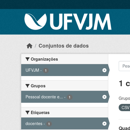
Skip to main content
Conjuntos de dados
Organizações
UFVJM
-
1
1 
Grupos
Pessoal docente e...
-
1
Grupo
CS
Etiquetas
docentes
-
1
Quad