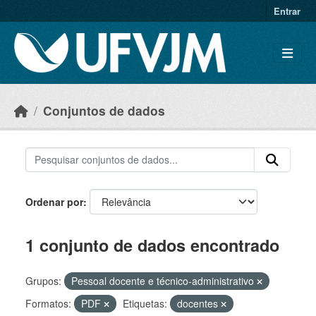
Skip to main content
Entrar
Conjuntos de dados
Ordenar por
1 conjunto de dados encontrado
Grupos:
Pessoal docente e técnico-administrativo
Formatos:
PDF
Etiquetas:
docentes