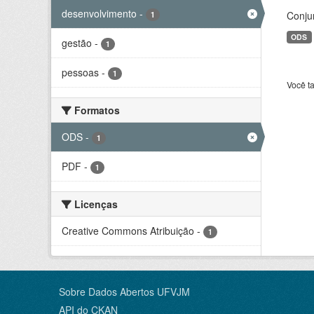
desenvolvimento
-
Conju
1
ODS
gestão
-
1
pessoas
-
1
Você t
Formatos
ODS
-
1
PDF
-
1
Licenças
Creative Commons Atribuição
-
1
Sobre Dados Abertos UFVJM
API do CKAN