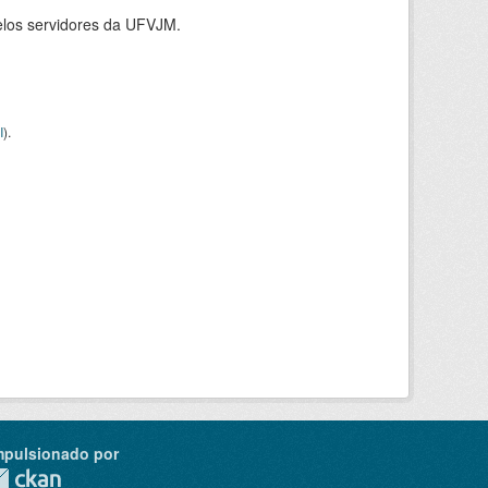
elos servidores da UFVJM.
I
).
mpulsionado por