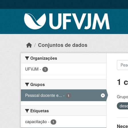
Skip to main content
Conjuntos de dados
Organizações
UFVJM
-
1
1 
Grupos
Pessoal docente e...
-
1
Grupo
des
Etiquetas
capacitação
-
1
Nece