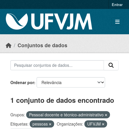
Skip to main content
Entrar
Conjuntos de dados
Ordenar por
1 conjunto de dados encontrado
Grupos:
Pessoal docente e técnico-administrativo
Etiquetas:
pessoas
Organizações:
UFVJM