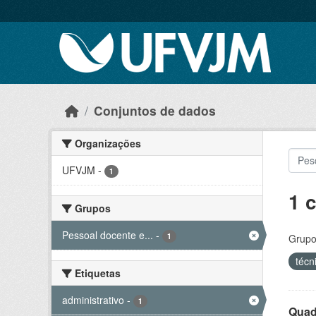
Skip to main content
Conjuntos de dados
Organizações
UFVJM
-
1
1 
Grupos
Pessoal docente e...
-
1
Grupo
técn
Etiquetas
administrativo
-
1
Quadr