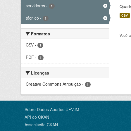
servidores
-
Quadro
1
CSV
técnico
-
1
Formatos
Você t
CSV
-
1
PDF
-
1
Licenças
Creative Commons Atribuição
-
1
Sobre Dados Abertos UFVJM
API do CKAN
Associação CKAN