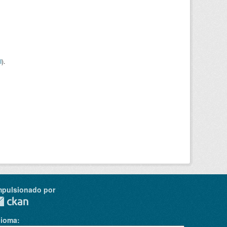
I
).
mpulsionado por
dioma