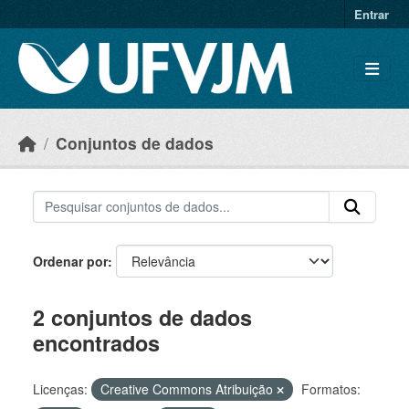
Skip to main content
Entrar
Conjuntos de dados
Ordenar por
2 conjuntos de dados
encontrados
Licenças:
Creative Commons Atribuição
Formatos: