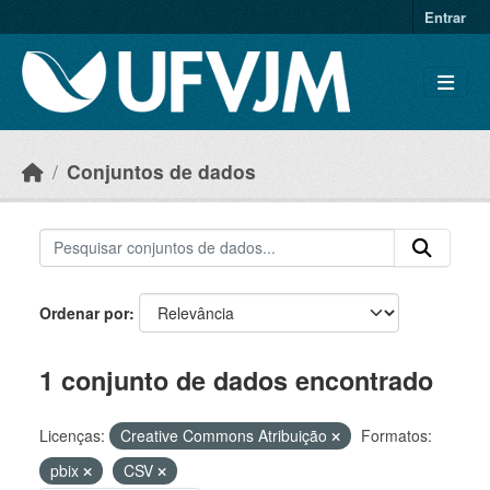
Skip to main content
Entrar
Conjuntos de dados
Ordenar por
1 conjunto de dados encontrado
Licenças:
Creative Commons Atribuição
Formatos:
pbix
CSV