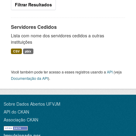
Filtrar Resultados
Servidores Cedidos
Lista com nome dos servidores cedidos a outras
instituições
CSV
pbix
Você também pode ter acesso a esses registros usando a
API
(veja
Documentação da API
).
Sobre Dados Abertos UFVJM
API do CKAN
Associação CKAN
Impulsionado por