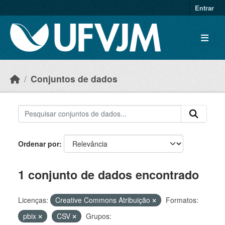
Skip to main content
Entrar
Conjuntos de dados
Ordenar por
1 conjunto de dados encontrado
Licenças:
Creative Commons Atribuição
Formatos:
pbix
CSV
Grupos: