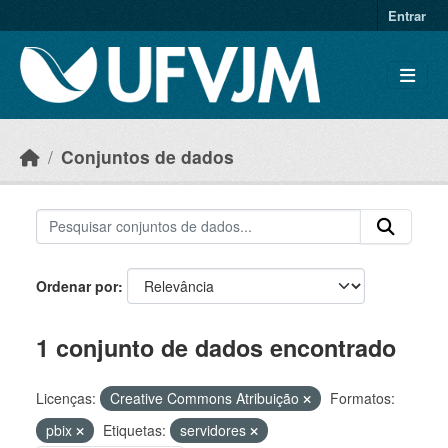
Skip to main content
Entrar
Conjuntos de dados
Ordenar por
1 conjunto de dados encontrado
Licenças:
Creative Commons Atribuição
Formatos:
pbix
Etiquetas:
servidores