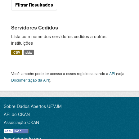
Filtrar Resultados
Servidores Cedidos
Lista com nome dos servidores cedidos a outras
instituições
CSV
pbix
Você também pode ter acesso a esses registros usando a
API
(veja
Documentação da API
).
Sobre Dados Abertos UFVJM
API do CKAN
Associação CKAN
Impulsionado por