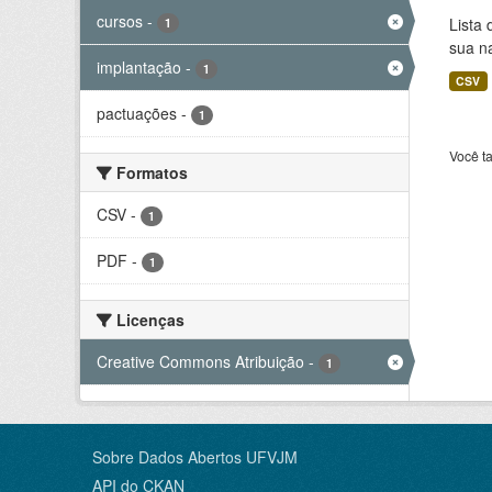
cursos
-
Lista
1
sua n
implantação
-
1
CSV
pactuações
-
1
Você t
Formatos
CSV
-
1
PDF
-
1
Licenças
Creative Commons Atribuição
-
1
Sobre Dados Abertos UFVJM
API do CKAN