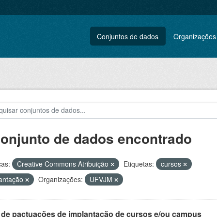
Conjuntos de dados
Organizações
conjunto de dados encontrado
ças:
Creative Commons Atribuição
Etiquetas:
cursos
antação
Organizações:
UFVJM
a de pactuações de implantação de cursos e/ou campus