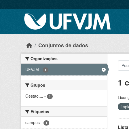
Skip to main content
Conjuntos de dados
Organizações
UFVJM
-
1
1 
Grupos
Gestão,...
-
1
Licen
impl
Etiquetas
campus
-
1
List