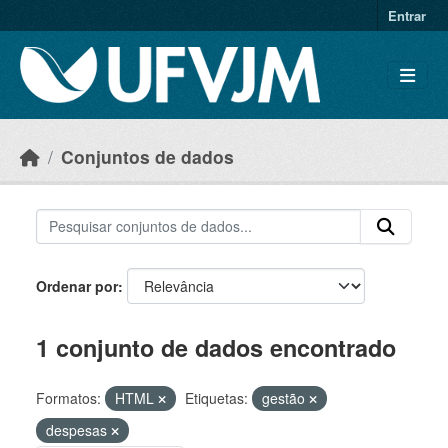
Skip to main content
Entrar
Conjuntos de dados
Ordenar por
1 conjunto de dados encontrado
Formatos:
HTML
Etiquetas:
gestão
despesas