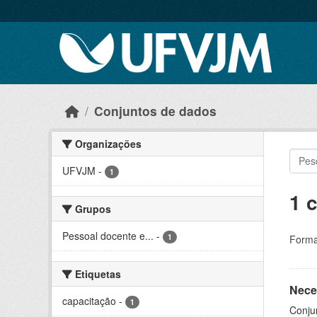
Skip to main content
Conjuntos de dados
Organizações
UFVJM
-
1
1 
Grupos
Pessoal docente e...
-
1
Forma
Etiquetas
Nece
capacitação
-
1
Conju