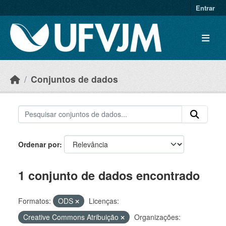
Skip to main content
Entrar
Conjuntos de dados
Ordenar por
1 conjunto de dados encontrado
Formatos:
ODS
Licenças:
Creative Commons Atribuição
Organizações: