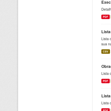
Exec
Detal
PDF
List
Lista
sua n
CSV
Obra
Lista
PDF
Lista
Lista
PDF