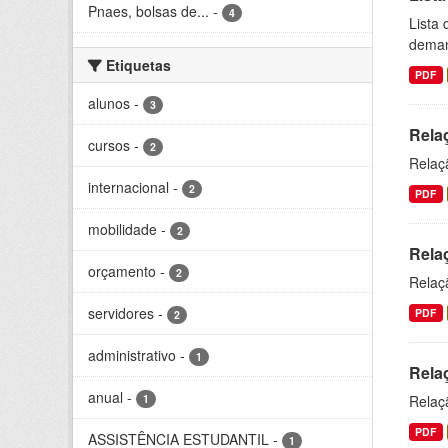
Pnaes, bolsas de...
-
4
Lista
dema
Etiquetas
PDF
alunos
-
3
Rela
cursos
-
2
Relaç
internacional
-
2
PDF
mobilidade
-
2
Relaç
orçamento
-
2
Relaçã
servidores
-
PDF
2
administrativo
-
1
Relaç
anual
-
1
Relaç
PDF
ASSISTÊNCIA ESTUDANTIL
-
1