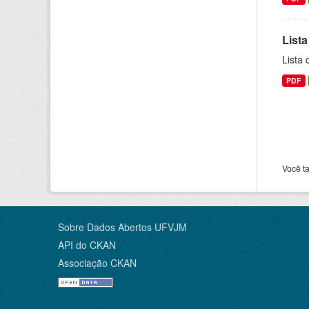
Lista
Lista
PDF
Você t
Sobre Dados Abertos UFVJM
API do CKAN
Associação CKAN