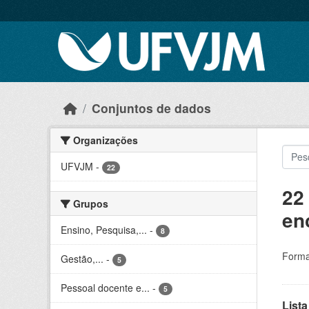
Skip to main content
Conjuntos de dados
Organizações
UFVJM
-
22
22
Grupos
en
Ensino, Pesquisa,...
-
8
Forma
Gestão,...
-
5
Pessoal docente e...
-
5
Lista