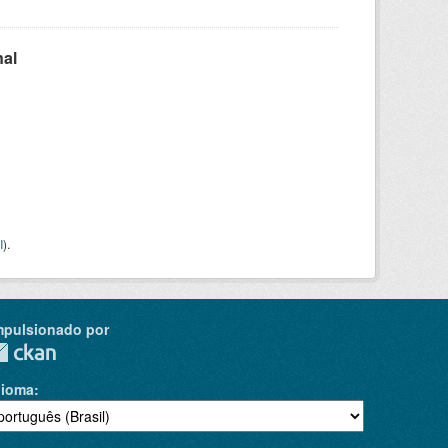
nal
I
).
mpulsionado por
dioma