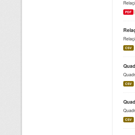
Relaç
PDF
Rela
Relaç
CSV
Quadr
Quadro
CSV
Quad
Quadr
CSV