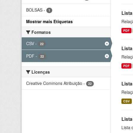
BOLSAS
-
1
Lista
Mostrar mais Etiquetas
Relaç
PDF
Formatos
CSV
-
22
Lista
PDF
-
Relaç
22
PDF
Licenças
Creative Commons Atribuição
-
Lista
22
Relaç
CSV
Lista
Lista