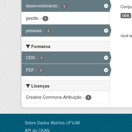
desenvolvimento
-
Conju
1
ODS
gestão
-
1
pessoas
-
1
Você t
Formatos
ODS
-
1
PDF
-
1
Licenças
Creative Commons Atribuição
-
1
Sobre Dados Abertos UFVJM
API do CKAN