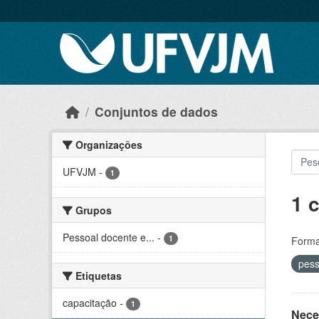
Skip to main content
Conjuntos de dados
Organizações
UFVJM
-
1
1 
Grupos
Pessoal docente e...
-
1
Forma
pes
Etiquetas
capacitação
-
1
Nece