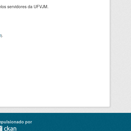
elos servidores da UFVJM.
I
).
mpulsionado por