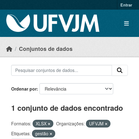
Skip to main content
Entrar
Conjuntos de dados
Ordenar por
1 conjunto de dados encontrado
Formatos:
XLSX
Organizações:
UFVJM
Etiquetas:
gestão