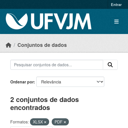
Skip to main content
Entrar
Conjuntos de dados
Ordenar por
2 conjuntos de dados
encontrados
Formatos:
XLSX
PDF