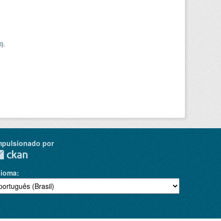
I
).
mpulsionado por
dioma