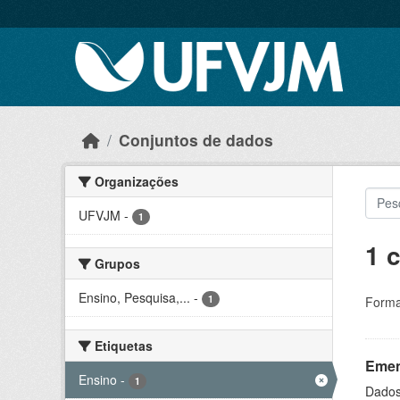
Skip to main content
Conjuntos de dados
Organizações
UFVJM
-
1
1 
Grupos
Ensino, Pesquisa,...
-
1
Forma
Etiquetas
Ement
Ensino
-
1
Dados