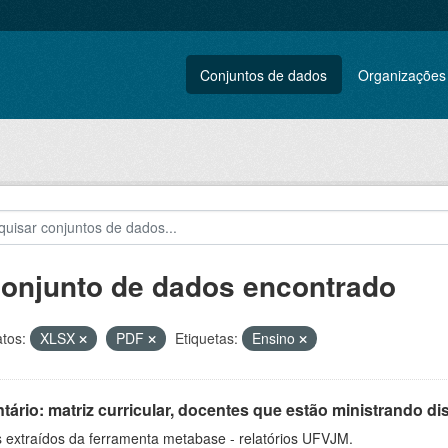
Conjuntos de dados
Organizações
conjunto de dados encontrado
tos:
XLSX
PDF
Etiquetas:
Ensino
ário: matriz curricular, docentes que estão ministrando di
 extraídos da ferramenta metabase - relatórios UFVJM.