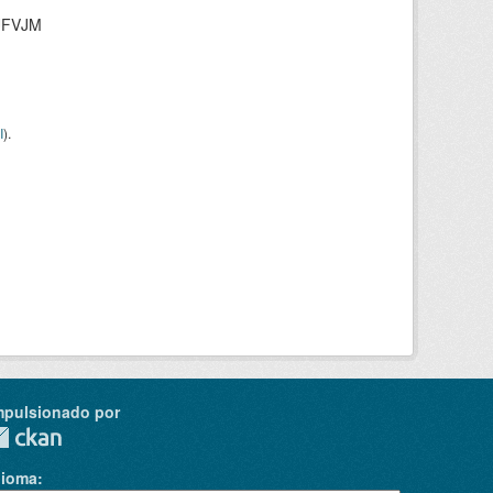
/UFVJM
I
).
mpulsionado por
dioma