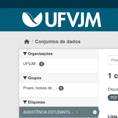
Skip to main content
Conjuntos de dados
Organizações
UFVJM
-
1
1 
Grupos
Pnaes, bolsas de...
-
1
Etique
PD
Etiquetas
ASSISTÊNCIA ESTUDANTIL
-
1
Lista