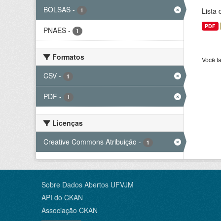
BOLSAS
-
Lista
1
PDF
PNAES
-
1
Formatos
Você t
CSV
-
1
PDF
-
1
Licenças
Creative Commons Atribuição
-
1
Sobre Dados Abertos UFVJM
API do CKAN
Associação CKAN