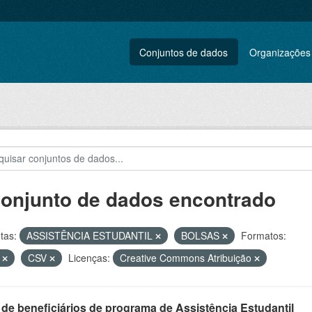
Conjuntos de dados
Organizações
conjunto de dados encontrado
tas:
ASSISTÊNCIA ESTUDANTIL
BOLSAS
Formatos:
F
CSV
Licenças:
Creative Commons Atribuição
 de beneficiários de programa de Assistência Estudantil