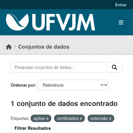
Skip to main content
Entrar
Conjuntos de dados
Ordenar por
1 conjunto de dados encontrado
Etiquetas:
ações
certificados
extensão
Filtrar Resultados